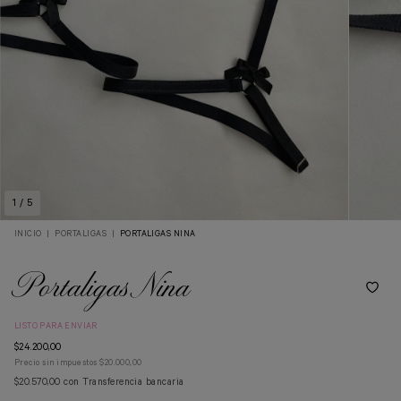
1
/
5
INICIO
|
PORTALIGAS
|
PORTALIGAS NINA
Portaligas Nina
LISTO PARA ENVIAR
$24.200,00
Precio sin impuestos
$20.000,00
$20.570,00
con
Transferencia bancaria