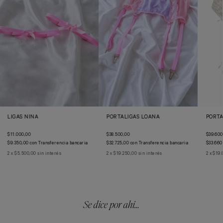
LIGAS NINA
PORTALIGAS LOANA
PORTA
$11.000,00
$38.500,00
$39.600
$9.350,00
con
Transferencia bancaria
$32.725,00
con
Transferencia bancaria
$33.660
2
x
$5.500,00
sin interés
2
x
$19.250,00
sin interés
2
x
$19.
Se dice por ahí…