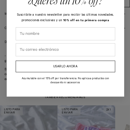
¿Querés un 10% off?
MEDIOS DE ENVÍO
Suscribite a nuestro newsletter para recibir las últimas novedades,
10% off en tu primera compra
promociones exclusivas y un
COMPARTIR
DESCRIPCIÓN
- Características: Los elásticos tienen correderas para poder regular la medida a
gusto. En la espada posee un gancho desmontable.
USARLO AHORA
Esta prenda es realizada a mano de forma artesanal, cortada pieza por pieza y
confeccionada en pequeñas cantidades con mucho amor y cuidado por los detalles,
Acumulable con el 15% off por transferencia. No aplica a productos con
en nuestro taller ubicado en Buenos Aires, Argentina.
descuento ni accesorios
TAMBIÉN RECOMENDAMOS
LISTO PARA
LISTO PARA
2X1
ENVIAR
ENVIAR