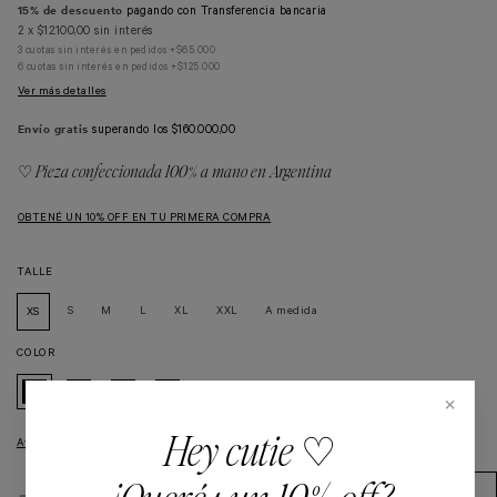
15% de descuento
pagando con Transferencia bancaria
2
x
$12.100,00
sin interés
3 cuotas sin interés en pedidos +$65.000
6 cuotas sin interés en pedidos +$125.000
Ver más detalles
Envío gratis
superando los
$160.000,00
♡ Pieza confeccionada 100% a mano en Argentina
OBTENÉ UN 10% OFF EN TU PRIMERA COMPRA
TALLE
S
M
L
XL
XXL
A medida
XS
COLOR
×
Hey cutie ♡
Ayudame a elegir mi talle