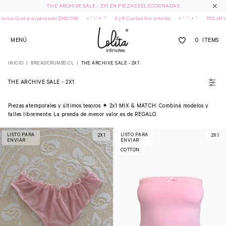
✕
THE ARCHIVE SALE - 2X1 EN PIEZAS SELECCIONADAS
Gratis superando $160.000
⋆˚♡⋆.˚
3 y 6 Cuotas Sin Interés
⋆˚♡⋆.˚
15% off con Tr
MENÚ
0
ITEMS
INICIO
|
BREADCRUMBS.CL
|
THE ARCHIVE SALE - 2X1
THE ARCHIVE SALE - 2X1
Piezas atemporales y últimos tesoros ✦ 2x1 MIX & MATCH: Combiná modelos y
talles libremente. La prenda de menor valor es de REGALO.
LISTO PARA
LISTO PARA
2X1
2X1
ENVIAR
ENVIAR
COTTON