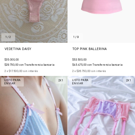
1
/
2
1
/
9
VEDETINA DAISY
TOP PINK BALLERINA
$35.000,00
$53.500,00
$29.750,00
con
Transferencia bancaria
$45.475,00
con
Transferencia bancaria
2
x
$17.500,00
sin interés
2
x
$26.750,00
sin interés
LISTO PARA
LISTO PARA
2X1
2X1
ENVIAR
ENVIAR