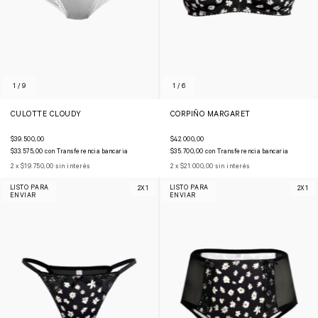
1
/
9
1
/
6
CULOTTE CLOUDY
CORPIÑO MARGARET
$39.500,00
$42.000,00
$33.575,00
con
Transferencia bancaria
$35.700,00
con
Transferencia bancaria
2
x
$19.750,00
sin interés
2
x
$21.000,00
sin interés
LISTO PARA
LISTO PARA
2X1
2X1
ENVIAR
ENVIAR