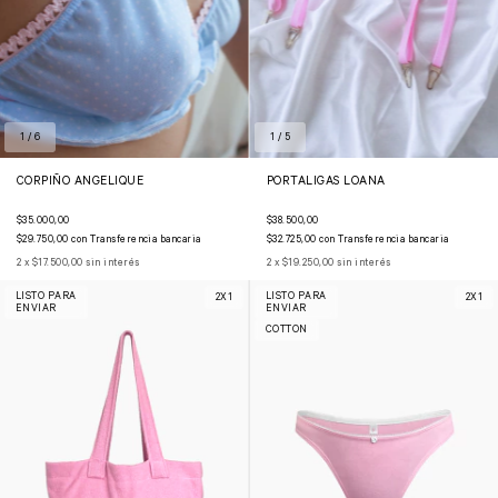
1
/
6
1
/
5
CORPIÑO ANGELIQUE
PORTALIGAS LOANA
$35.000,00
$38.500,00
$29.750,00
con
Transferencia bancaria
$32.725,00
con
Transferencia bancaria
2
x
$17.500,00
sin interés
2
x
$19.250,00
sin interés
LISTO PARA
LISTO PARA
2X1
2X1
ENVIAR
ENVIAR
COTTON