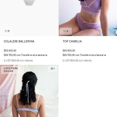
1
/
4
1
/
6
TOP CAMELIA
COLALESS BALLERINA
$35.000,00
$35.000,00
$29.750,00
con
Transferencia bancaria
$29.750,00
con
Transferencia bancaria
2
x
$17.500,00
sin interés
2
x
$17.500,00
sin interés
LISTO PARA
2X1
ENVIAR