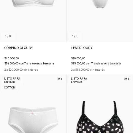
1
/
9
1
/
8
CORPIÑO CLOUDY
LESS CLOUDY
$40.000,00
$30.000,00
$34.000,00
con
Transferencia bancaria
$25.500,00
con
Transferencia bancaria
2
x
$20.000,00
sin interés
2
x
$15.000,00
sin interés
LISTO PARA
LISTO PARA
2X1
2X1
ENVIAR
ENVIAR
COTTON