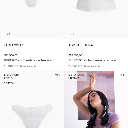
1
/
5
1
/
8
LESS LOVELY
TOP BALLERINA
$31.000,00
$53.500,00
$26.350,00
con
Transferencia bancaria
$45.475,00
con
Transferencia bancaria
2
x
$15.500,00
sin interés
2
x
$26.750,00
sin interés
LISTO PARA
LISTO PARA
2X1
2X1
ENVIAR
ENVIAR
COTTON