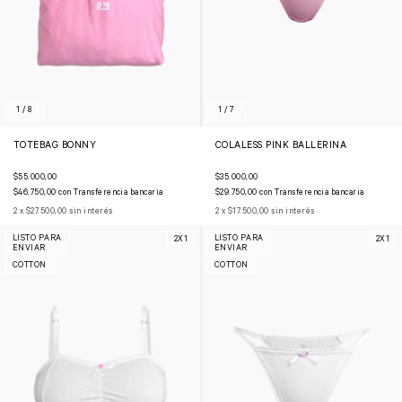
1
/
8
1
/
7
TOTEBAG BONNY
COLALESS PINK BALLERINA
$55.000,00
$35.000,00
$46.750,00
con
Transferencia bancaria
$29.750,00
con
Transferencia bancaria
2
x
$27.500,00
sin interés
2
x
$17.500,00
sin interés
LISTO PARA
LISTO PARA
2X1
2X1
ENVIAR
ENVIAR
COTTON
COTTON