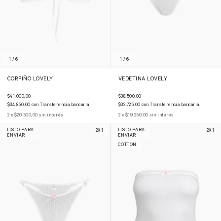
1
/
6
1
/
6
CORPIÑO LOVELY
VEDETINA LOVELY
$41.000,00
$38.500,00
$34.850,00
con
Transferencia bancaria
$32.725,00
con
Transferencia bancaria
2
x
$20.500,00
sin interés
2
x
$19.250,00
sin interés
LISTO PARA
LISTO PARA
2X1
2X1
ENVIAR
ENVIAR
COTTON