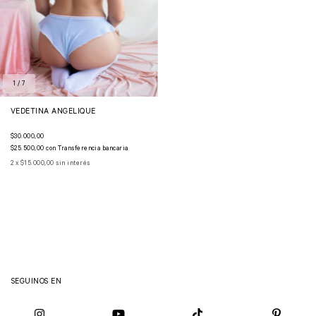
1
/
7
VEDETINA ANGELIQUE
$30.000,00
$25.500,00
con
Transferencia bancaria
2
x
$15.000,00
sin interés
SEGUINOS EN