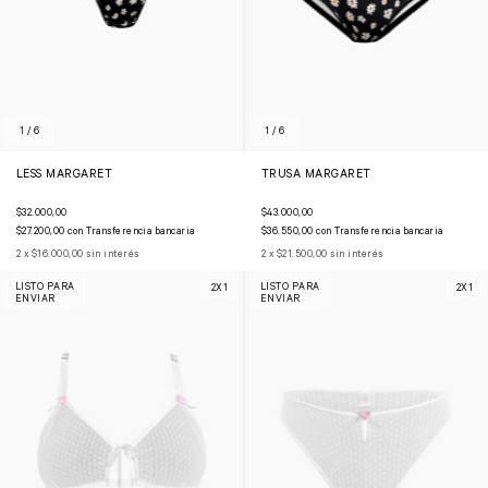
1
/
6
1
/
6
LESS MARGARET
TRUSA MARGARET
$32.000,00
$43.000,00
$27.200,00
con
Transferencia bancaria
$36.550,00
con
Transferencia bancaria
2
x
$16.000,00
sin interés
2
x
$21.500,00
sin interés
LISTO PARA
LISTO PARA
2X1
2X1
ENVIAR
ENVIAR