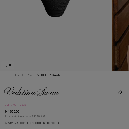
1
/
11
INICIO
|
VEDETINAS
|
VEDETINA SWAN
Vedetina Swan
ÚLTIMAS PIEZAS
$41.800,00
Precio sin impuestos
$34.545,45
$35.530,00
con
Transferencia bancaria