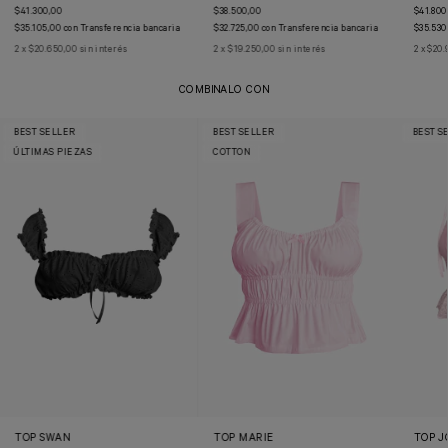
$41.300,00
$38.500,00
$41.800
$35.105,00
con
Transferencia bancaria
$32.725,00
con
Transferencia bancaria
$35.530
2
x
$20.650,00
sin interés
2
x
$19.250,00
sin interés
2
x
$20.
COMBINALO CON
BEST SELLER
BEST SELLER
BEST S
ÚLTIMAS PIEZAS
COTTON
TOP MARIE
TOP SWAN
TOP J