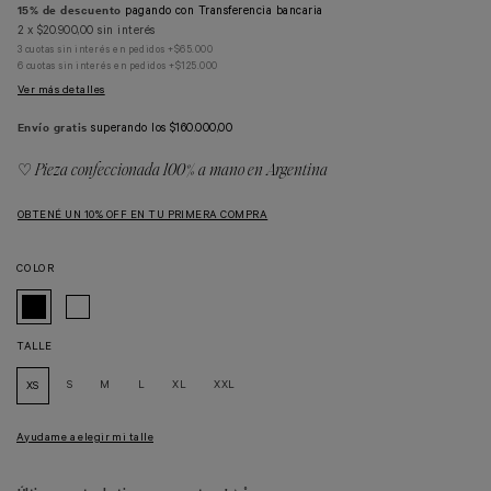
15% de descuento
pagando con Transferencia bancaria
2
x
$20.900,00
sin interés
3 cuotas sin interés en pedidos +$65.000
6 cuotas sin interés en pedidos +$125.000
Ver más detalles
Envío gratis
superando los
$160.000,00
♡ Pieza confeccionada 100% a mano en Argentina
OBTENÉ UN 10% OFF EN TU PRIMERA COMPRA
COLOR
TALLE
S
M
L
XL
XXL
XS
Ayudame a elegir mi talle