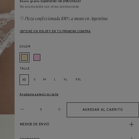
Envío gratis
superando los
$160.000,00
No acumulable con otras promociones
♡ Pieza confeccionada 100% a mano en Argentina
OBTENÉ UN 10% OFF EN TU PRIMERA COMPRA
COLOR
TALLE
S
M
L
XL
XXL
XS
Ayudame a elegir mi talle
MEDIOS DE ENVÍO