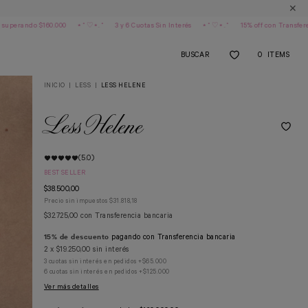
✕
⋆˚♡⋆.˚
3 y 6 Cuotas Sin Interés
⋆˚♡⋆.˚
15% off con Transferencia
⋆˚♡⋆.˚
E
BUSCAR
0
ITEMS
INICIO
|
LESS
|
LESS HELENE
Less Helene
(5.0)
BEST SELLER
$38.500,00
Precio sin impuestos
$31.818,18
$32.725,00
con
Transferencia bancaria
15% de descuento
pagando con Transferencia bancaria
2
x
$19.250,00
sin interés
3 cuotas sin interés en pedidos +$65.000
6 cuotas sin interés en pedidos +$125.000
Ver más detalles