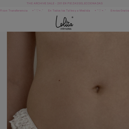
THE ARCHIVE SALE - 2X1 EN PIEZAS SELECCIONADAS
⋆˚♡⋆.˚
En Todos los Talles y a Medida
⋆˚♡⋆.˚
Envíos Gratis superando $160.000