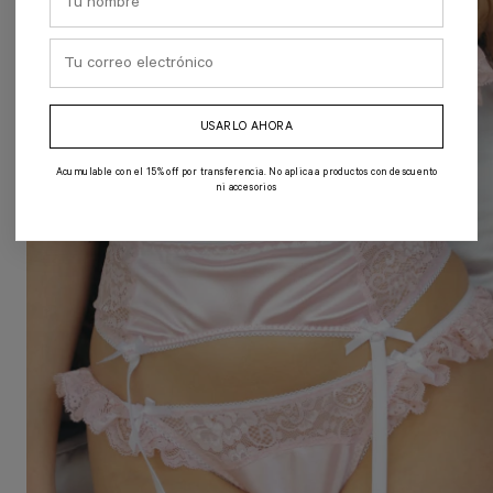
USARLO AHORA
Acumulable con el 15% off por transferencia. No aplica a productos con descuento
ni accesorios